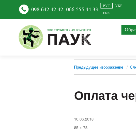
РУС
УКР
098 642 42 42
,
066 555 44 33
ENG
Обра
Предыдущее изображение
Сл
Оплата че
Опубликовано
10.06.2018
Полный
85 × 78
размер