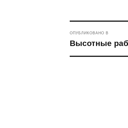
Навигация
ОПУБЛИКОВАНО В
по
Высотные раб
записям