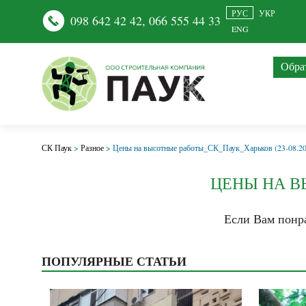
РУС
УКР
098 642 42 42
,
066 555 44 33
ENG
Обра
СК Паук
>
Разное
>
Цены на высотные работы_СК_Паук_Харьков (23-08.20
ЦЕНЫ НА ВЫ
Если Вам понра
ПОПУЛЯРНЫЕ СТАТЬИ