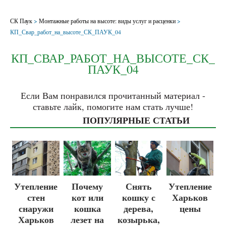
СК Паук
>
Монтажные работы на высоте: виды услуг и расценки
>
КП_Свар_работ_на_высоте_СК_ПАУК_04
КП_СВАР_РАБОТ_НА_ВЫСОТЕ_СК_
ПАУК_04
Если Вам понравился прочитанный материал -
ставьте лайк, помогите нам стать лучше!
ПОПУЛЯРНЫЕ СТАТЬИ
Утепление
Почему
Снять
Утепление
стен
кот или
кошку с
Харьков
снаружи
кошка
дерева,
цены
Харьков
лезет на
козырька,