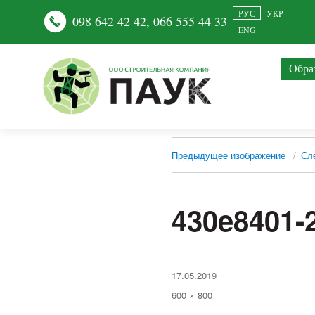
РУС
УКР
098 642 42 42
,
066 555 44 33
ENG
Обра
Предыдущее изображение
Сл
430e8401-
Опубликовано
17.05.2019
Полный
600 × 800
размер