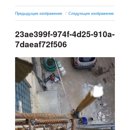
Предыдущее изображение
Следующее изображение
23ae399f-974f-4d25-910a-
7daeaf72f506