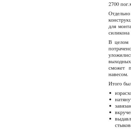
2700 пог.
Отдельно
конструк
для монт
силикона 
В целом 
потрачен
уложили
выходных
сможет 
навесом.
Итого бы
израсх
натяну
завяза
вкруче
выдавл
стыков