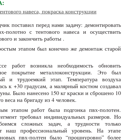
А:
нтового навеса, покраска конструкции
дчик поставил перед нами задачу: демонтировать
вх-полотно с тентового навеса и осуществить
вого и закончить работы .
остым этапом был конечно же демонтаж старой
ссе работ возникла необходимость обновить
чное покрытие металлоконструкции. Это был
ый и трудоемкий этап. Температура воздуха
ась к +30 градусам, а малярный костюм создавал
уны. Было нанесено 150 кг краски и сброшено 10
о веса на бригаду из 4 человек.
ым этапом работ была подгонка пвх-полотен.
егмент требовал индивидуальных размеров. Но
оимся сложных задач, а трудности только
т наш профессиональный уровень. На этапе
новых пвх-полтен было “прошнуровно” более