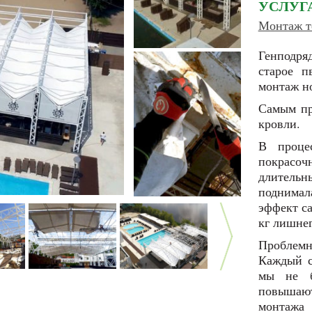
УСЛУГ
Монтаж те
Генподря
старое п
монтаж но
Самым пр
кровли.
В проце
покрасо
длительн
поднимал
эффект са
кг лишнег
Проблемн
Каждый с
мы не б
повышаю
монтажа 