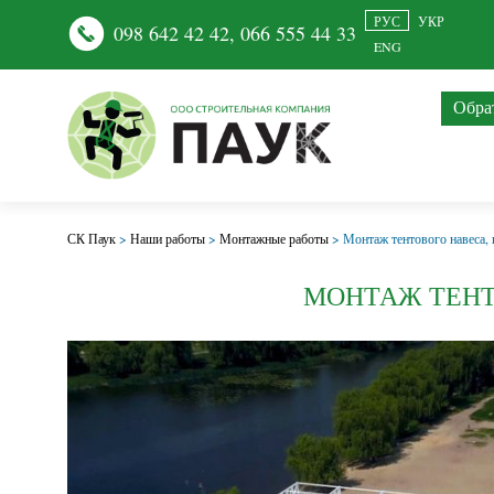
РУС
УКР
098 642 42 42
,
066 555 44 33
ENG
Обра
СК Паук
>
Наши работы
>
Монтажные работы
>
Монтаж тентового навеса,
МОНТАЖ ТЕНТ