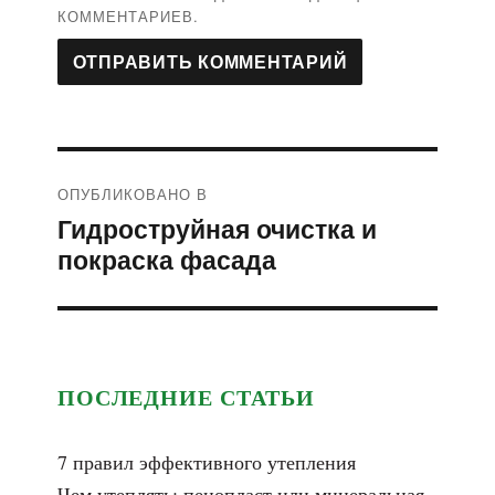
КОММЕНТАРИЕВ.
Навигация
ОПУБЛИКОВАНО В
по
Гидроструйная очистка и
записям
покраска фасада
ПОСЛЕДНИЕ СТАТЬИ
7 правил эффективного утепления
Чем утеплять: пенопласт или минеральная