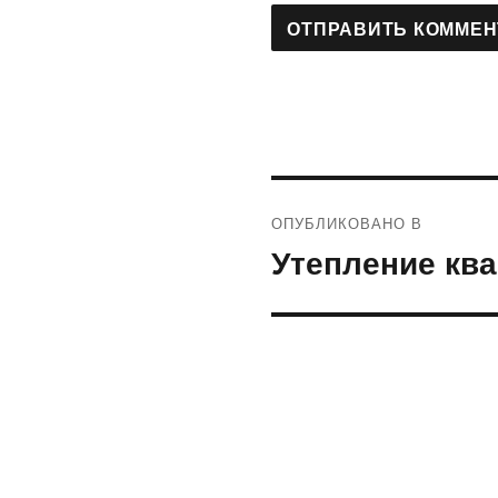
Навигация
ОПУБЛИКОВАНО В
по
Утепление ква
записям