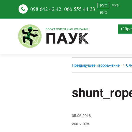
РУС
УКР
098 642 42 42
,
066 555 44 33
ENG
Обра
Предыдущее изображение
Сл
shunt_rop
Опубликовано
05.06.2018
Полный
260 × 378
размер