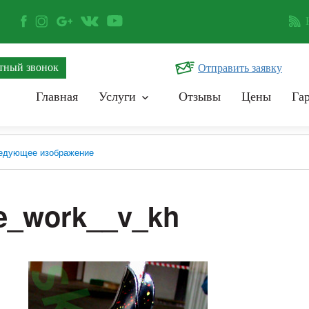
тный звонок
Отправить заявку
Главная
Услуги
Отзывы
Цены
Га
едующее изображение
e_work__v_kh