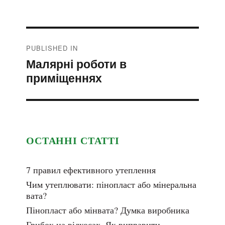
Post
PUBLISHED IN
navigation
Малярні роботи в
приміщеннях
ОСТАННІ СТАТТІ
7 правил ефективного утеплення
Чим утеплювати: пінопласт або мінеральна
вата?
Пінопласт або мінвата? Думка виробника
Грибок на відкосах. Як виправити