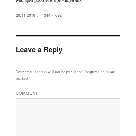
Posted
26.11.2018
Full
1344 × 692
on
size
Leave a Reply
Your email address will not be published.
Required fields are
marked
*
COMMENT