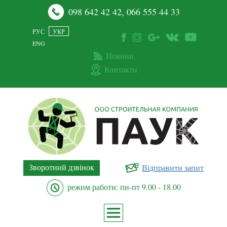
098 642 42 42
,
066 555 44 33
РУС
УКР
ENG
Новини
Контакти
Зворотний дзвінок
Відправити запит
режим работи: пн-пт 9.00 - 18.00