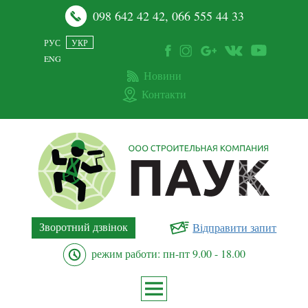
098 642 42 42
,
066 555 44 33
РУС
УКР
ENG
Новини
Контакти
Зворотний дзвінок
Відправити запит
режим работи: пн-пт 9.00 - 18.00