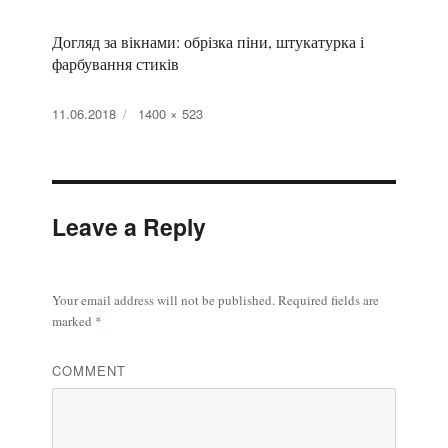
Догляд за вікнами: обрізка піни, штукатурка і
фарбування стиків
Posted
11.06.2018
Full
1400 × 523
on
size
Leave a Reply
Your email address will not be published.
Required fields are
marked
*
COMMENT