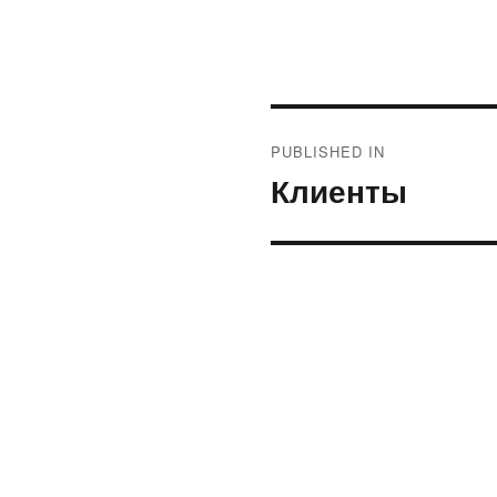
Post
PUBLISHED IN
navigation
Клиенты