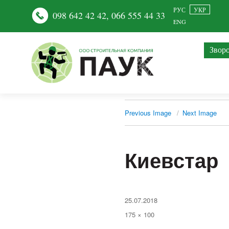
РУС
УКР
098 642 42 42
,
066 555 44 33
ENG
Зворо
Previous Image
Next Image
Киевстар
Posted
25.07.2018
on
Full
175 × 100
size